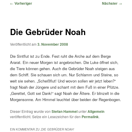
springen
springen
Beitragsnavigation
←
Vorheriger
Nächster
→
Die Gebrüder Noah
Veröffentlicht am
3. November 2008
Die Sintflut ist zu Ende. Fest ruht die Arche auf dem Berge
Ararat. Ein neuer Morgen ist angebrochen. Die Luke öffnet sich,
die Tiere können gehen. Auch die Gebrüder Noah steigen aus
dem Schiff. Sie schauen sich um. Nur Schlamm und Steine, so
weit sie sehen. „Scheißflut! Und wovon sollen wir jetzt leben?“
fragt Noah der Jüngere und scharrt mit dem Fuß in einer Pfütze.
„Gerettet, Gott sei Dank!“ sagt Noah der Ältere. Er blinzelt in die
Morgensonne. Am Himmel leuchtet über beiden der Regenbogen.
Dieser Eintrag wurde von
Stefan Hammel
unter
Allgemein
veröffentlicht. Setze ein Lesezeichen für den
Permalink
.
EIN KOMMENTAR ZU „
DIE GEBRÜDER NOAH
“