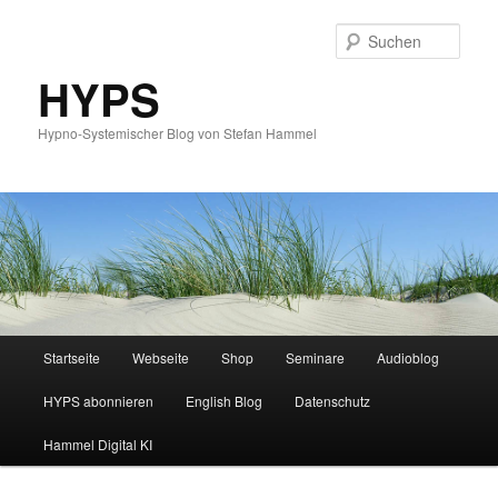
Such
HYPS
Hypno-Systemischer Blog von Stefan Hammel
Hauptmenü
Startseite
Webseite
Shop
Seminare
Audioblog
Zum
Zum
HYPS abonnieren
English Blog
Datenschutz
primären
sekundären
Hammel Digital KI
Inhalt
Inhalt