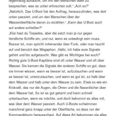
regelmäßig auftaucht, um mit den Menschen oben zu
besprechen, was es unten erforschen soll.“ „Ach so?“
„Natürlich. Das U-Boot hat den Auftrag, herauszufinden, was dort
unten passiert, und um den Menschen über der
Wasseroberfläche davon zu erzählen.“ „Kann das U-Boot auch
auf andere schießen?“
„Klar hast du Torpedos, aber die setzt man ja nur gegen
feindliche Schiffe ein, und nur, wenn es unbedingt sein muss.
Besser ist, man spricht miteinander über Funk, oder man taucht
auf und benutzt das Megaphon: ‚Hallo, ich habe eure Signale
gehört und bin aufgetaucht. Was gibt es Wichtiges bei euch?’
Richtig gute U-Boot-Kapitäne sind oft unter Wasser und oft über
Wasser. Sie kennen die Signale der anderen Schiffe so gut, dass
sie immer wissen, wann es besser ist, aufzutauchen und wann
es besser ist, unterzutauchen, und wann es gut ist, so halb über
dem Wasser und halb unter dem Wasser zu sein. Etwa so wie ein
Krokodil, das nur die Augen, die Ohren und die Nasenlöcher über
dem Wasser hat. So ist es gut getarnt und kann schnell
untertauchen, wenn es möchte, und doch bekommt es alles mit,
was über dem Wasser passiert. Auch U-Boote schwimmen
manchmal ganz knapp unter der Oberfläche, so dass nur der
Kommandoturm herausschaut. Auf diese Art bekommen sie alles