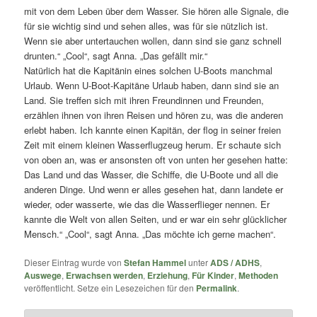
mit von dem Leben über dem Wasser. Sie hören alle Signale, die
für sie wichtig sind und sehen alles, was für sie nützlich ist.
Wenn sie aber untertauchen wollen, dann sind sie ganz schnell
drunten.“ „Cool“, sagt Anna. „Das gefällt mir.“
Natürlich hat die Kapitänin eines solchen U-Boots manchmal
Urlaub. Wenn U-Boot-Kapitäne Urlaub haben, dann sind sie an
Land. Sie treffen sich mit ihren Freundinnen und Freunden,
erzählen ihnen von ihren Reisen und hören zu, was die anderen
erlebt haben. Ich kannte einen Kapitän, der flog in seiner freien
Zeit mit einem kleinen Wasserflugzeug herum. Er schaute sich
von oben an, was er ansonsten oft von unten her gesehen hatte:
Das Land und das Wasser, die Schiffe, die U-Boote und all die
anderen Dinge. Und wenn er alles gesehen hat, dann landete er
wieder, oder wasserte, wie das die Wasserflieger nennen. Er
kannte die Welt von allen Seiten, und er war ein sehr glücklicher
Mensch.“ „Cool“, sagt Anna. „Das möchte ich gerne machen“.
Dieser Eintrag wurde von
Stefan Hammel
unter
ADS / ADHS
,
Auswege
,
Erwachsen werden
,
Erziehung
,
Für Kinder
,
Methoden
veröffentlicht. Setze ein Lesezeichen für den
Permalink
.