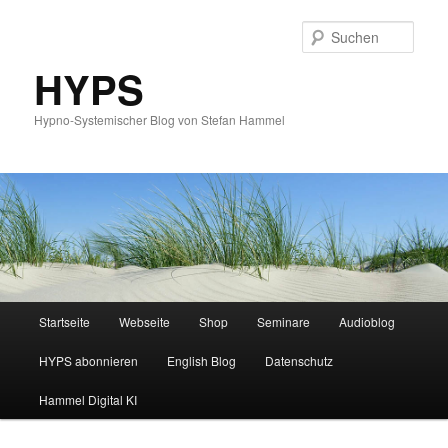
Such
HYPS
Hypno-Systemischer Blog von Stefan Hammel
Hauptmenü
Startseite
Webseite
Shop
Seminare
Audioblog
Zum
Zum
HYPS abonnieren
English Blog
Datenschutz
primären
sekundären
Hammel Digital KI
Inhalt
Inhalt