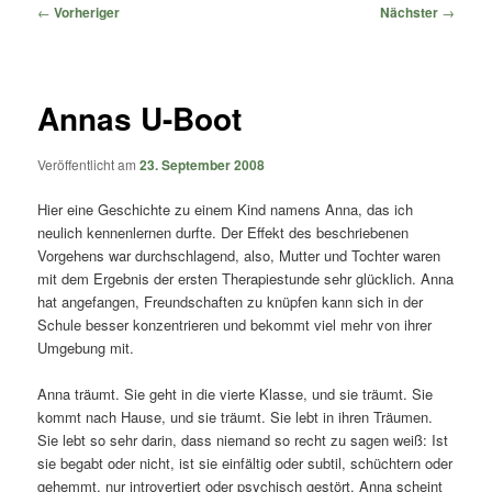
springen
springen
Beitragsnavigation
←
Vorheriger
Nächster
→
Annas U-Boot
Veröffentlicht am
23. September 2008
Hier eine Geschichte zu einem Kind namens Anna, das ich
neulich kennenlernen durfte. Der Effekt des beschriebenen
Vorgehens war durchschlagend, also, Mutter und Tochter waren
mit dem Ergebnis der ersten Therapiestunde sehr glücklich. Anna
hat angefangen, Freundschaften zu knüpfen kann sich in der
Schule besser konzentrieren und bekommt viel mehr von ihrer
Umgebung mit.
Anna träumt. Sie geht in die vierte Klasse, und sie träumt. Sie
kommt nach Hause, und sie träumt. Sie lebt in ihren Träumen.
Sie lebt so sehr darin, dass niemand so recht zu sagen weiß: Ist
sie begabt oder nicht, ist sie einfältig oder subtil, schüchtern oder
gehemmt, nur introvertiert oder psychisch gestört. Anna scheint