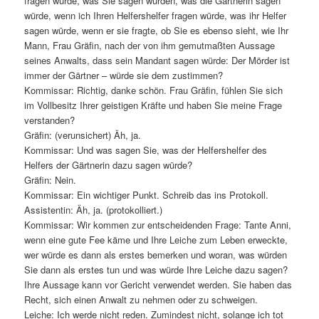
fragen würde, was Sie sagen würden, was die Gärtnerin sagen
würde, wenn ich Ihren Helfershelfer fragen würde, was ihr Helfer
sagen würde, wenn er sie fragte, ob Sie es ebenso sieht, wie Ihr
Mann, Frau Gräfin, nach der von ihm gemutmaßten Aussage
seines Anwalts, dass sein Mandant sagen würde: Der Mörder ist
immer der Gärtner – würde sie dem zustimmen?
Kommissar: Richtig, danke schön. Frau Gräfin, fühlen Sie sich
im Vollbesitz Ihrer geistigen Kräfte und haben Sie meine Frage
verstanden?
Gräfin: (verunsichert) Äh, ja.
Kommissar: Und was sagen Sie, was der Helfershelfer des
Helfers der Gärtnerin dazu sagen würde?
Gräfin: Nein.
Kommissar: Ein wichtiger Punkt. Schreib das ins Protokoll.
Assistentin: Äh, ja. (protokolliert.)
Kommissar: Wir kommen zur entscheidenden Frage: Tante Anni,
wenn eine gute Fee käme und Ihre Leiche zum Leben erweckte,
wer würde es dann als erstes bemerken und woran, was würden
Sie dann als erstes tun und was würde Ihre Leiche dazu sagen?
Ihre Aussage kann vor Gericht verwendet werden. Sie haben das
Recht, sich einen Anwalt zu nehmen oder zu schweigen.
Leiche: Ich werde nicht reden. Zumindest nicht, solange ich tot