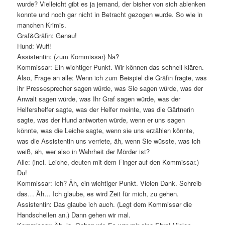
wurde? Vielleicht gibt es ja jemand, der bisher von sich ablenken
konnte und noch gar nicht in Betracht gezogen wurde. So wie in
manchen Krimis.
Graf&Gräfin: Genau!
Hund: Wuff!
Assistentin: (zum Kommissar) Na?
Kommissar: Ein wichtiger Punkt. Wir können das schnell klären.
Also, Frage an alle: Wenn ich zum Beispiel die Gräfin fragte, was
ihr Pressesprecher sagen würde, was Sie sagen würde, was der
Anwalt sagen würde, was Ihr Graf sagen würde, was der
Helfershelfer sagte, was der Helfer meinte, was die Gärtnerin
sagte, was der Hund antworten würde, wenn er uns sagen
könnte, was die Leiche sagte, wenn sie uns erzählen könnte,
was die Assistentin uns verriete, äh, wenn Sie wüsste, was ich
weiß, äh, wer also in Wahrheit der Mörder ist?
Alle: (incl. Leiche, deuten mit dem Finger auf den Kommissar.)
Du!
Kommissar: Ich? Äh, ein wichtiger Punkt. Vielen Dank. Schreib
das… Äh… Ich glaube, es wird Zeit für mich, zu gehen.
Assistentin: Das glaube ich auch. (Legt dem Kommissar die
Handschellen an.) Dann gehen wir mal.