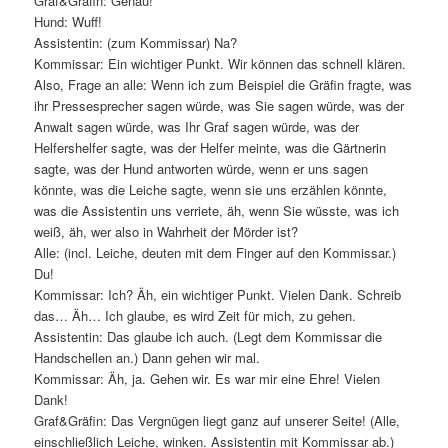
Graf&Gräfin: Genau!
Hund: Wuff!
Assistentin: (zum Kommissar) Na?
Kommissar: Ein wichtiger Punkt. Wir können das schnell klären.
Also, Frage an alle: Wenn ich zum Beispiel die Gräfin fragte, was
ihr Pressesprecher sagen würde, was Sie sagen würde, was der
Anwalt sagen würde, was Ihr Graf sagen würde, was der
Helfershelfer sagte, was der Helfer meinte, was die Gärtnerin
sagte, was der Hund antworten würde, wenn er uns sagen
könnte, was die Leiche sagte, wenn sie uns erzählen könnte,
was die Assistentin uns verriete, äh, wenn Sie wüsste, was ich
weiß, äh, wer also in Wahrheit der Mörder ist?
Alle: (incl. Leiche, deuten mit dem Finger auf den Kommissar.)
Du!
Kommissar: Ich? Äh, ein wichtiger Punkt. Vielen Dank. Schreib
das… Äh… Ich glaube, es wird Zeit für mich, zu gehen.
Assistentin: Das glaube ich auch. (Legt dem Kommissar die
Handschellen an.) Dann gehen wir mal.
Kommissar: Äh, ja. Gehen wir. Es war mir eine Ehre! Vielen
Dank!
Graf&Gräfin: Das Vergnügen liegt ganz auf unserer Seite! (Alle,
einschließlich Leiche, winken. Assistentin mit Kommissar ab.)