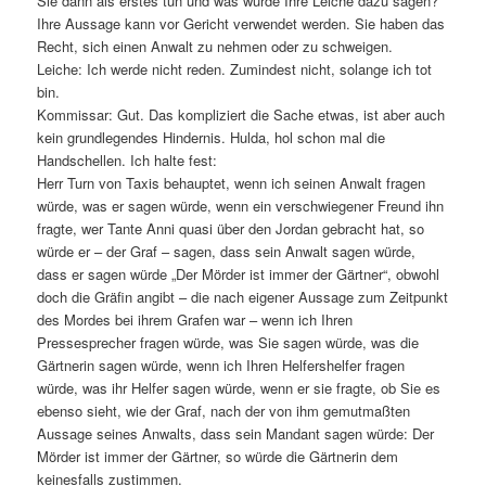
Sie dann als erstes tun und was würde Ihre Leiche dazu sagen?
Ihre Aussage kann vor Gericht verwendet werden. Sie haben das
Recht, sich einen Anwalt zu nehmen oder zu schweigen.
Leiche: Ich werde nicht reden. Zumindest nicht, solange ich tot
bin.
Kommissar: Gut. Das kompliziert die Sache etwas, ist aber auch
kein grundlegendes Hindernis. Hulda, hol schon mal die
Handschellen. Ich halte fest:
Herr Turn von Taxis behauptet, wenn ich seinen Anwalt fragen
würde, was er sagen würde, wenn ein verschwiegener Freund ihn
fragte, wer Tante Anni quasi über den Jordan gebracht hat, so
würde er – der Graf – sagen, dass sein Anwalt sagen würde,
dass er sagen würde „Der Mörder ist immer der Gärtner“, obwohl
doch die Gräfin angibt – die nach eigener Aussage zum Zeitpunkt
des Mordes bei ihrem Grafen war – wenn ich Ihren
Pressesprecher fragen würde, was Sie sagen würde, was die
Gärtnerin sagen würde, wenn ich Ihren Helfershelfer fragen
würde, was ihr Helfer sagen würde, wenn er sie fragte, ob Sie es
ebenso sieht, wie der Graf, nach der von ihm gemutmaßten
Aussage seines Anwalts, dass sein Mandant sagen würde: Der
Mörder ist immer der Gärtner, so würde die Gärtnerin dem
keinesfalls zustimmen.