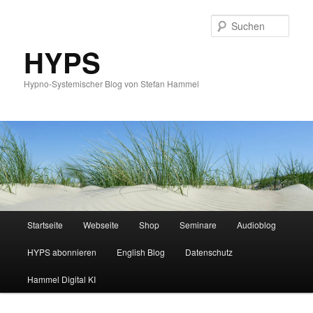
Such
HYPS
Hypno-Systemischer Blog von Stefan Hammel
Hauptmenü
Startseite
Webseite
Shop
Seminare
Audioblog
Zum
Zum
HYPS abonnieren
English Blog
Datenschutz
primären
sekundären
Hammel Digital KI
Inhalt
Inhalt