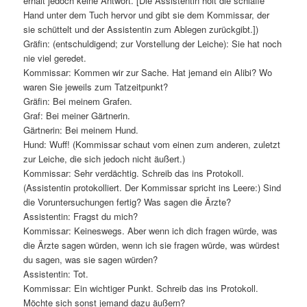
erhält jedoch keine Antwort. [Die Assistentin holt die schlaffe
Hand unter dem Tuch hervor und gibt sie dem Kommissar, der
sie schüttelt und der Assistentin zum Ablegen zurückgibt.])
Gräfin: (entschuldigend; zur Vorstellung der Leiche): Sie hat noch
nie viel geredet.
Kommissar: Kommen wir zur Sache. Hat jemand ein Alibi? Wo
waren Sie jeweils zum Tatzeitpunkt?
Gräfin: Bei meinem Grafen.
Graf: Bei meiner Gärtnerin.
Gärtnerin: Bei meinem Hund.
Hund: Wuff! (Kommissar schaut vom einen zum anderen, zuletzt
zur Leiche, die sich jedoch nicht äußert.)
Kommissar: Sehr verdächtig. Schreib das ins Protokoll.
(Assistentin protokolliert. Der Kommissar spricht ins Leere:) Sind
die Voruntersuchungen fertig? Was sagen die Ärzte?
Assistentin: Fragst du mich?
Kommissar: Keineswegs. Aber wenn ich dich fragen würde, was
die Ärzte sagen würden, wenn ich sie fragen würde, was würdest
du sagen, was sie sagen würden?
Assistentin: Tot.
Kommissar: Ein wichtiger Punkt. Schreib das ins Protokoll.
Möchte sich sonst jemand dazu äußern?