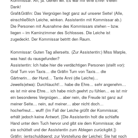
Kommissar: Äh, ja. Gehen wir. Es war mir eine Ehre! Vielen
Dank!
Graf&Gräfin: Das Vergnügen liegt ganz auf unserer Seite! (Alle,
einschließlich Leiche, winken. Assistentin mit Kommissar ab.)
Die Personen mit Ausnahme des Kommissars stehen – bzw.
liegen – im Kaminzimmer des Schlosses. Die Leiche ist
zugedeckt. Der Kommissar betritt den Raum.
Kommissar: Guten Tag allerseits. (Zur Assistentin:) Miss Marple,
was hast du rausgefunden?
Assistentin: Ich habe hier die verdächtigen Personen (stellt vor):
Graf Turn von Taxis… die Gräfin Turn von Taxis… die
Gärtnerin… der Hund… Tante Anni (die Leiche)…
Jeweils(etwa): Durchlaucht!… habe die Ehre… sehr angenehm…
es ist mir eine Ehre… ich habe mich geehrt zu fühlen… es ist mir
ein besonderes Vergnügen… aber nein, die Freude ist ganz auf
meiner Seite… nein, auf meiner… aber nicht doch…
hocherfreut… wuff! (Im Fall der Leiche grüßt der Kommissar,
erhält jedoch keine Antwort. [Die Assistentin holt die schlaffe
Hand unter dem Tuch hervor und gibt sie dem Kommissar, der
sie schüttelt und der Assistentin zum Ablegen zurückgibt.])
Gräfin: (entschuldigend; zur Vorstellung der Leiche): Sie hat noch